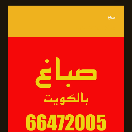
صباغ
صباغ 66472005