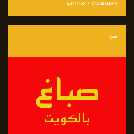
10/10/2022
DECORALDAR
صباغ
صباغ في الجهراء 66472005