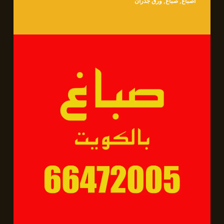
اصباغ
,
صباغ
,
ورق جدران
صباغ الفروانية 66472005