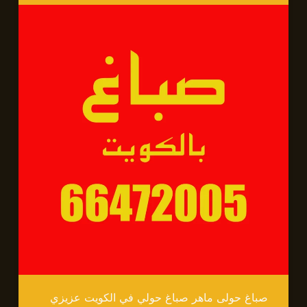
صباغ حولى ماهر صباغ حولي في الكويت عزيزي