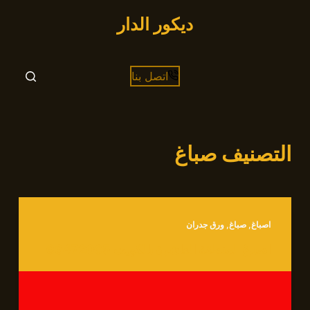
التجاوز
ديكور الدار
إلى
المحتوى
اتصل بنا
التصنيف
صباغ
اصباغ
,
صباغ
,
ورق جدران
اصباغ المنطقة العاشرة بالكويت 66472005