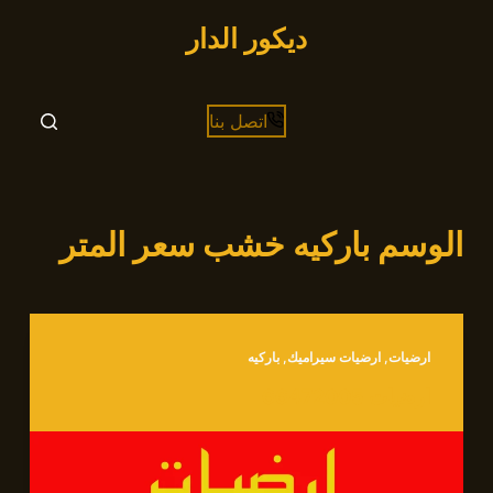
التجاوز
ديكور الدار
إلى
المحتوى
اتصل بنا
الوسم
باركيه خشب سعر المتر
ارضيات
,
ارضيات سيراميك
,
باركيه
ارضيات 66472005