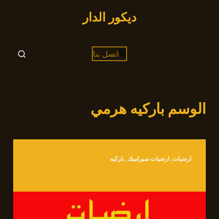
التجاوز
ديكور الدار
إلى
المحتوى
اتصل بنا
الوسم
باركيه هرمي
ارضيات
,
ارضيات سيراميك
,
باركيه
ارضيات 66472005