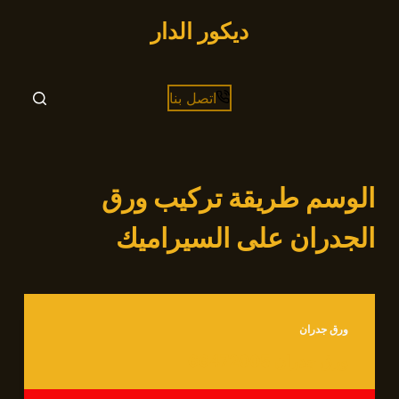
التجاوز
ديكور الدار
إلى
المحتوى
اتصل بنا
الوسم
طريقة تركيب ورق
الجدران على السيراميك
ورق جدران
ورق جدران 66472005