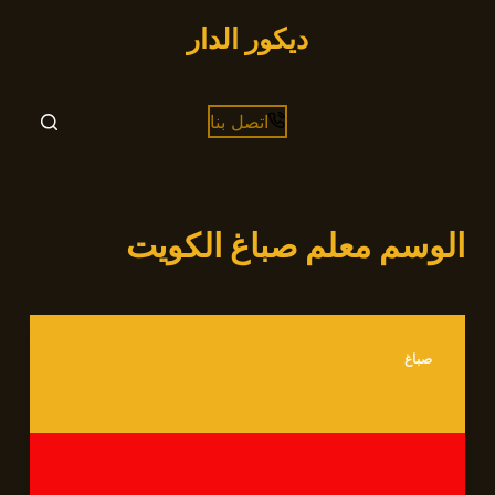
التجاوز
ديكور الدار
إلى
المحتوى
اتصل بنا
الوسم
معلم صباغ الكويت
صباغ
صباغ 66472005