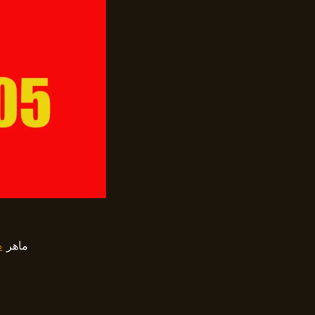
ماهر
ص