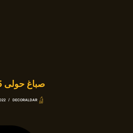
التجاوز
إلى
المحتوى
صباغ حولى 66472005
022
DECORALDAR